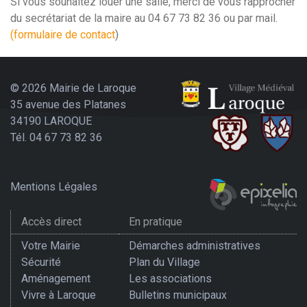
Si vous souhaitez louer une salle, merci de vous rapprocher
du secrétariat de la maire au 04 67 73 82 36 ou par mail.
(formulaire de contact
)
© 2026 Mairie de Laroque
35 avenue des Platanes
34190 LAROQUE
Tél. 04 67 73 82 36
Mentions Légales
Accès direct
En pratique
Votre Mairie
Démarches administratives
Sécurité
Plan du Village
Aménagement
Les associations
Vivre à Laroque
Bulletins municipaux