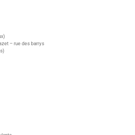
ux)
azet – rue des barrys
s)