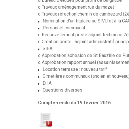
o Bureau d’études pour profil de baignade
o Travaux aménagement rue du mazet
o Travaux réfection chemin de cambezard (2è
Nomination d’un titulaire au SIVU et à la 
Personnel communal :
o Renouvellement poste adjoint technique 2
o Création poste : adjoint administratif princ
SIEA :
o Approbation adhésion de St Bauzille de Pu
o Approbation rapport annuel (assainissement
Location terrasse : nouveau tarif
Cimetières communaux (ancien et nouveau
D.I.A.
Questions diverses
Compte-rendu du 19 février 2016