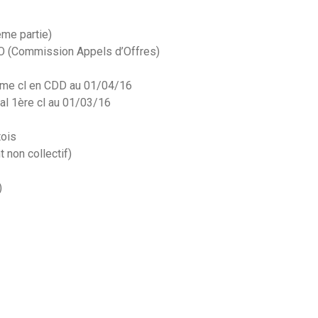
me partie)
CAO (Commission Appels d’Offres)
ème cl en CDD au 01/04/16
ipal 1ère cl au 01/03/16
tois
 non collectif)
)