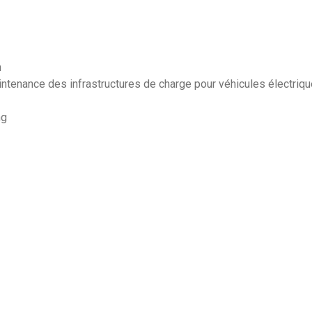
n
intenance des infrastructures de charge pour véhicules électriq
ng